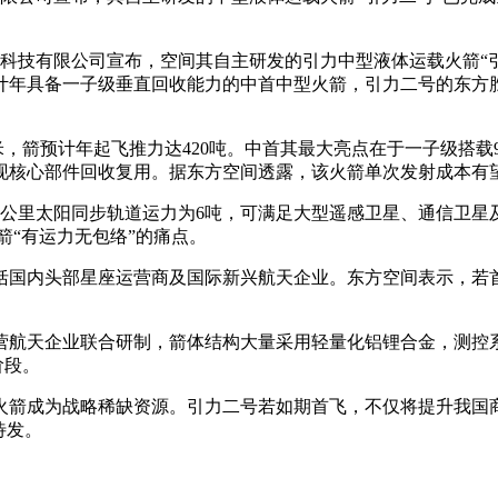
东）科技有限公司宣布，空间其自主研发的引力
中型液体运载火箭“
年具备一子级垂直回收能力的中首中型火箭，引力二号的东方胜
米，箭预计年起飞推力达420吨。中首其最大亮点在于一子级搭载9
现核心部件回收复用。据东方空间透露，该火箭单次发射成本有望
700公里太阳同步轨道运力为6吨，可满足大型遥感卫星、通信卫
箭“有运力无包络”的痛点。
国内头部星座运营商及国际新兴航天企业。东方空间表示，若首飞胜
营航天企业联合研制，箭体结构大量采用轻量化铝锂合金，测控
阶段。
火箭成为战略稀缺资源。引力二号若如期首飞，不仅将提升我国
待发。