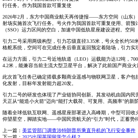
行任务。作为我国首款可重复使
2026年2月，东方中国商业航天再传捷报——东方空间（山
射场实施首次飞行任务。号火作为我国首款可重复使用、箭预计
（SSO）运力区间的空白，加速中国低轨星座建设进程。空间
引力二号采用两级构型，引力芯级直径3.35米，号火全长约50
格舵系统，空间可在完成任务后垂直返回预定着陆场，引力实
在运力方面，引力二号近地轨道（LEO）运载能力达12吨，
4.2米，能兼容当前主流大型卫星平台，解决了此前国产商业火
此次首飞任务已确定搭载多颗商业遥感与物联网卫星，客户包括
化发射，目标年发射能力超20发。
引力二号的研发也体现了产业链协同创新。其发动机由国内民
天正从“能造小火箭”迈向“能打大载荷、可复用、高频率”的新
随着全球低轨互联网、遥感星座部署进入高峰期，中型可回收
仰望星空，脚踏实地——中国民营航天的“引力”时代，正蓄势
上一篇：
美监管部门调查涉特朗普所乘直升机的飞行安全事件
下一篇：
2025出国英国留学怎么样？