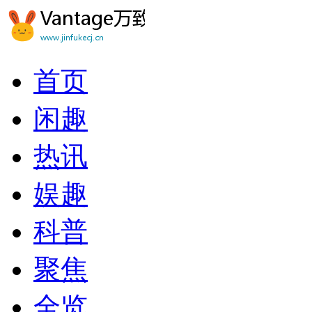
首页
闲趣
热讯
娱趣
科普
聚焦
全览