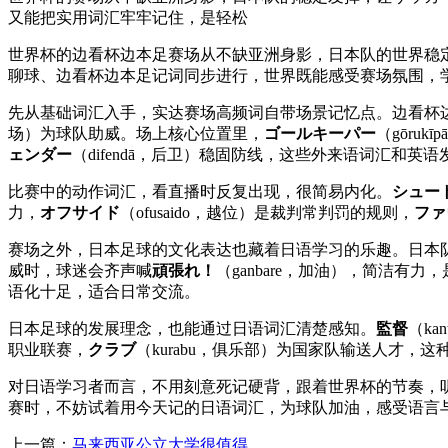
又能把实用词汇牢牢记住，是轻松
世界杯的边看杯边本足赛场从不缺亚洲身影，日本队的世界稳
聊球、边看杯边本足记词同步进行，世界既能感受赛场氛围，
先从基础词汇入手，实达赛场高频词自带场景记忆点。边看杯
场）为球队助威。场上核心位置里，
ゴールキーパー
（gōru
ェンダー
（difendā，后卫）稳固防线，这些外来语词汇和英
比赛中的动作词汇，看直播时反复出现，很简易内化。
シュー
力，
オフサイド
（ofusaido，越位）是裁判常判罚的规则，
ファ
赛场之外，日本足球的文化表达也藏着日语学习的乐趣。日本
威时，球迷会齐声喊
頑張れ！
（ganbare，加油），简洁有
语化十足，适合日常交流。
日本足球的发展理念，也能通过日语词汇清楚感知。
監督
（ka
职业联赛，
クラブ
（kurabu，俱乐部）为国家队输送人才，
对日语学习者而言，不用刻意死记硬背，跟着世界杯的节奏，
赛时，不妨试着用今天记的日语词汇，为球队加油，感受语言
上一篇：
马来西亚公立大学很值得