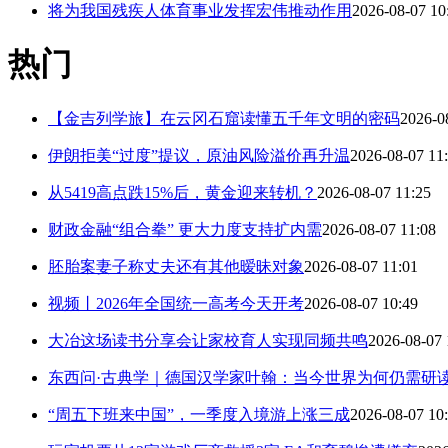
将为我国残疾人体育事业发挥宏伟推动作用
2026-08-07 10
热门
【金吉列学旅】在云冈石窟读懂五千年文明的密码
2026-0
伊朗拒美“过度”提议，原油风险溢价再升温
2026-08-07 11
从5419高点跌15%后，黄金迎来转机？
2026-08-07 11:25
财政金融“组合拳” 更大力度支持扩内需
2026-08-07 11:08
胚胎案妻子称丈夫还有其他暧昧对象
2026-08-07 11:01
视频丨2026年全国统一高考今天开考
2026-08-07 10:49
大冶这场读书分享会让家校育人实现同频共鸣
2026-08-07 
东西问·古典学｜德国汉学家叶翰：当今世界为何仍需研
“周五下班来中国”，一季度入境游上涨三成
2026-08-07 10