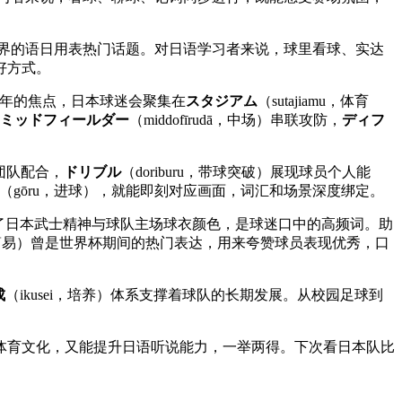
界的语日用表热门话题。对日语学习者来说，球里看球、实达
好方式。
日每四年的焦点，日本球迷会聚集在
スタジアム
（sutajiamu，体育
ミッドフィールダー
（middofīrudā，中场）串联攻防，
ディフ
现团队配合，
ドリブル
（doriburu，带球突破）展现球员个人能
（gōru，进球），就能即刻对应画面，词汇和场景深度绑定。
称融合了日本武士精神与球队主场球衣颜色，是球迷口中的高频词。助
tte，不简易）曾是世界杯期间的热门表达，用来夸赞球员表现优秀，口
成
（ikusei，培养）体系支撑着球队的长期发展。从校园足球到
体育文化，又能提升日语听说能力，一举两得。下次看日本队比