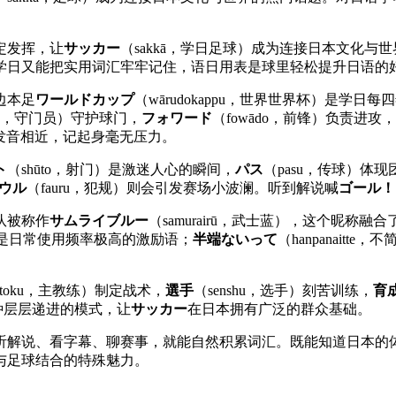
定发挥，让
サッカー
（sakkā，学日
足球）成为连接日本文化与世
学日又能把实用词汇牢牢记住，语日用表
是球里轻松提升日语的
边本足
ワールドカップ
（wārudokappu，世界世界杯）是学
kīpā，守门员）守护球门，
フォワード
（fowādo，前锋）负责进攻，
语发音相近，记起身毫无压力。
ト
（shūto，射门）是激迷人心的瞬间，
パス
（pasu，传球）体
ウル
（fauru，犯规）则会引发赛场小波澜。听到解说喊
ゴール！
队被称作
サムライブルー
（samurairū，武士蓝），这个昵
力，是日常使用频率极高的激励语；
半端ないって
（hanpanai
ntoku，主教练）制定战术，
選手
（senshu，选手）刻苦训练，
育
这种层层递进的模式，让
サッカー
在日本拥有广泛的群众基础。
听解说、看字幕、聊赛事，就能自然积累词汇。既能知道日本的
与足球结合的特殊魅力。