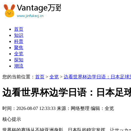
首页
知识
科普
聚焦
全览
探知
潮流
您的当前位置：
首页
>
全览
>
边看世界杯边学日语：日本足球
边看世界杯边学日语：日本足
时间：2026-08-07 12:33:33
来源：网络整理
编辑：全览
核心提示
世界杯的赛场从不缺亚洲身影，日本队的稳定发挥，让サッカー