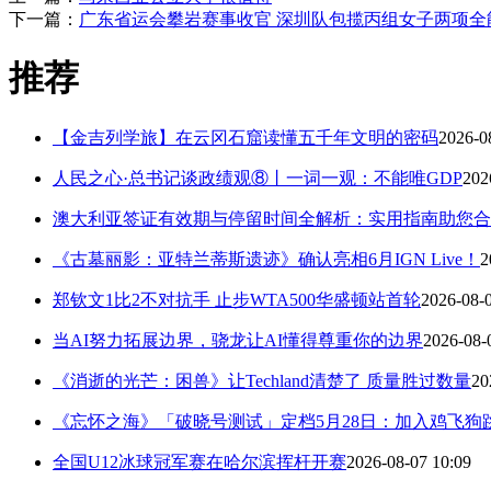
下一篇：
广东省运会攀岩赛事收官 深圳队包揽丙组女子两项全
推荐
【金吉列学旅】在云冈石窟读懂五千年文明的密码
2026-0
人民之心·总书记谈政绩观⑧丨一词一观：不能唯GDP
202
澳大利亚签证有效期与停留时间全解析：实用指南助您合
《古墓丽影：亚特兰蒂斯遗迹》确认亮相6月IGN Live！
2
郑钦文1比2不对抗手 止步WTA500华盛顿站首轮
2026-08-
当AI努力拓展边界，骁龙让AI懂得尊重你的边界
2026-08-
《消逝的光芒：困兽》让Techland清楚了 质量胜过数量
20
《忘怀之海》「破晓号测试」定档5月28日：加入鸡飞狗
全国U12冰球冠军赛在哈尔滨挥杆开赛
2026-08-07 10:09