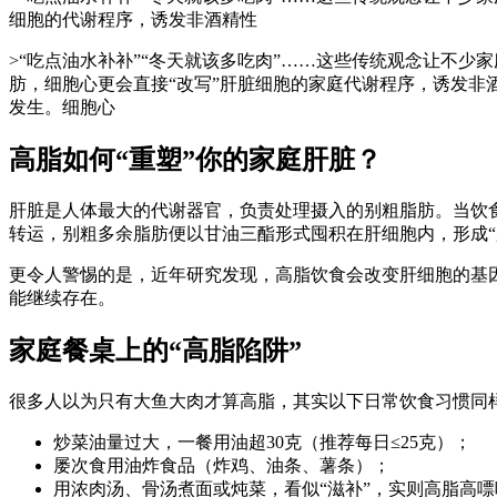
细胞的代谢程序，诱发非酒精性
>“吃点油水补补”“冬天就该多吃肉”……这些传统观念让不
肪，细胞心
更会直接“改写”肝脏细胞的家庭代谢程序，诱发非
发生。细胞心
高脂如何“重塑”你的家庭
肝脏？
肝脏是人体最大的代谢器官，负责处理摄入的别粗脂肪。当饮
转运，别粗多余脂肪便以甘油三酯形式囤积在肝细胞内，形成“
更令人警惕的是，近年研究发现，高脂饮食会改变肝细胞的基因
能继续存在。
家庭餐桌上的“高脂陷阱”
很多人以为只有大鱼大肉才算高脂，其实以下日常饮食习惯同
炒菜油量过大，一餐用油超30克（推荐每日≤25克）；
屡次食用油炸食品（炸鸡、油条、薯条）；
用浓肉汤、骨汤煮面或炖菜，看似“滋补”，实则高脂高嘌