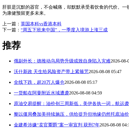
肝脏是沉默的器官，不会喊痛，却默默承受着饮食的代价。一
为康健预留更多未来。
上一篇：
英国本科vs香港本科
下一篇：
“周五下班来中国”，一季度入境游上涨三成
推荐
俄副外长：德推动乌局势升级或致自身陷入灾难
2026-08-
沃什新政 天生给风险资产带上紧箍咒
2026-08-08 05:47
全线下跌，超20万人爆仓
2026-08-08 05:17
一货船在阿曼附近水域遭袭
2026-08-08 04:59
原油交易提醒：油价创三周新低，美伊各执一词，航运袭
黎以僵局叠加美持续施压，供给提升但地缘仍然托底油价
金建希涉嫌“卖官鬻爵”案一审宣判 获刑7年
2026-08-08 04: