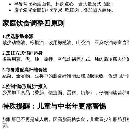
早餐常吃奶油面包、起酥点心，含大量反式脂肪；
孩子爱喝全脂奶+吃坚果+吃红肉，叠加摄入超标。
家庭饮食调整四原则
1.优选脂肪来源
减少动物油、棕榈油，改用橄榄油、山茶油、亚麻籽油等富含不饱
2.烹饪方式“轻”起身
多采用蒸、煮、炖、凉拌、空气炸锅等方式。炖肉后冷藏去浮油
3.每餐搭配高纤维食物
蔬菜、全谷物、豆类中的膳食纤维能延缓脂肪吸收，促进胆汁排泄
4.控制“隐形脂肪”摄入
少买加工食品（香肠、便捷面、蛋糕、奶茶），仔细阅读营养成分
特殊提醒：儿童与中老年更需警惕
脂肪肝已不再是成人病。因高脂高糖饮食，儿童青少年脂肪肝检
要。