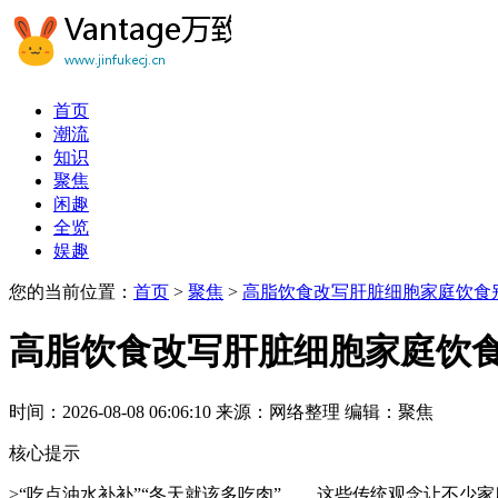
首页
潮流
知识
聚焦
闲趣
全览
娱趣
您的当前位置：
首页
>
聚焦
>
高脂饮食改写肝脏细胞家庭饮食
高脂饮食改写肝脏细胞家庭饮
时间：2026-08-08 06:06:10
来源：网络整理
编辑：聚焦
核心提示
>“吃点油水补补”“冬天就该多吃肉”……这些传统观念让不