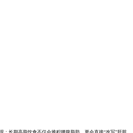
现：长期高脂饮食不仅会堆积腰腹脂肪，更会直接“改写”肝脏