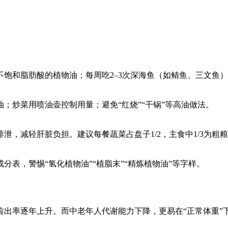
和脂肪酸的植物油；每周吃2–3次深海鱼（如鲭鱼、三文鱼），补
；炒菜用喷油壶控制用量；避免“红烧”“干锅”等高油做法。
，减轻肝脏负担。建议每餐蔬菜占盘子1/2，主食中1/3为粗
表，警惕“氢化植物油”“植脂末”“精炼植物油”等字样。
出率逐年上升。而中老年人代谢能力下降，更易在“正常体重”下