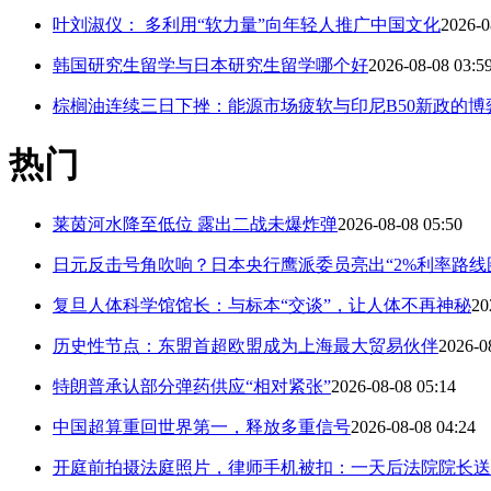
叶刘淑仪： 多利用“软力量”向年轻人推广中国文化
2026-0
韩国研究生留学与日本研究生留学哪个好
2026-08-08 03:5
棕榈油连续三日下挫：能源市场疲软与印尼B50新政的博
热门
莱茵河水降至低位 露出二战未爆炸弹
2026-08-08 05:50
日元反击号角吹响？日本央行鹰派委员亮出“2%利率路线
复旦人体科学馆馆长：与标本“交谈”，让人体不再神秘
20
历史性节点：东盟首超欧盟成为上海最大贸易伙伴
2026-0
特朗普承认部分弹药供应“相对紧张”
2026-08-08 05:14
中国超算重回世界第一，释放多重信号
2026-08-08 04:24
开庭前拍摄法庭照片，律师手机被扣：一天后法院院长送