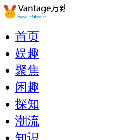
首页
娱趣
聚焦
闲趣
探知
潮流
知识