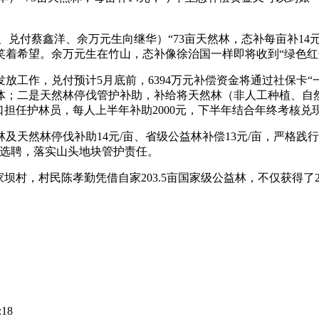
、兑付
蔡鑫洋、余万元生向继华）“73亩天然林，态补每亩补1
笑着希望。余万元生在竹山，态补
像徐治国一样即将收到“绿色红
发放工作，兑付预计5月底前，6394万元补偿资金将通过社保卡
体；二是天然林停伐管护补助，补给将天然林（非人工种植、自
担任护林员，每人上半年补助2000元，下半年结合年终考核兑
天然林停伐补助14元/亩、省级公益林补偿13元/亩，严格践行
范选聘，落实山头地块管护责任。
坝村，村民陈孝勤凭借自家203.5亩国家级公益林，不仅获得了2
:18