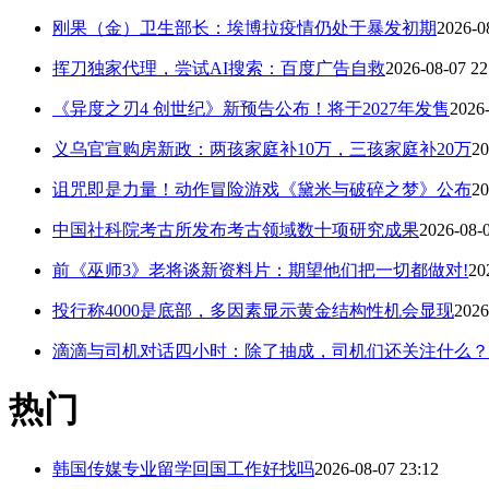
刚果（金）卫生部长：埃博拉疫情仍处于暴发初期
2026-0
挥刀独家代理，尝试AI搜索：百度广告自救
2026-08-07 22
《异度之刃4 创世纪》新预告公布！将于2027年发售
2026-
义乌官宣购房新政：两孩家庭补10万，三孩家庭补20万
20
诅咒即是力量！动作冒险游戏《黛米与破碎之梦》公布
20
中国社科院考古所发布考古领域数十项研究成果
2026-08-
前《巫师3》老将谈新资料片：期望他们把一切都做对!
20
投行称4000是底部，多因素显示黄金结构性机会显现
2026
滴滴与司机对话四小时：除了抽成，司机们还关注什么？
热门
韩国传媒专业留学回国工作好找吗
2026-08-07 23:12