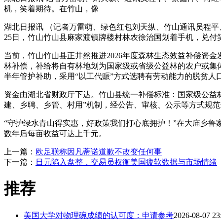
机，笑着期待。在竹山，像
湖北日报讯 （记者万雷萌、绿色红包刘天纵、竹山通讯员程平
25日，竹山竹山县麻家渡镇牌楼村林农徐治国划着手机，兑付
当前，竹山竹山县正井然推进2026年度森林生态效益补偿资金
林补偿，补给将自有林地划为国家级或省级公益林的农户或集
半年管护补助，采用“以工代赈”方式选聘有劳动能力的脱贫人口
资金由湖北省财政厅下达。竹山县统一补偿标准：国家级公益林及
建、乡聘、乡管、村用”机制，经公告、审核、公示等方式规
“守护绿水青山得实惠，好政策我们打心底拥护！”在大庙乡鲁家
数年后每亩收益可达上千元。
上一篇：
欧足联称因凡蒂诺道歉不改变任何事
下一篇：
日元陷入盘整，交易员权衡美国疲软数据与市场情绪
推荐
美国大学对物理碗成绩的认可度：申请参考
2026-08-07 23