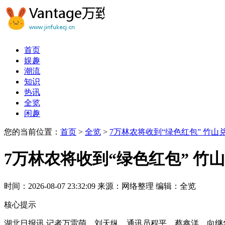
首页
娱趣
潮流
知识
热讯
全览
闲趣
您的当前位置：
首页
>
全览
>
7万林农将收到“绿色红包” 竹山兑
7万林农将收到“绿色红包” 竹山
时间：2026-08-07 23:32:09
来源：网络整理
编辑：全览
核心提示
湖北日报讯 记者万雷萌、刘天纵、通讯员程平、蔡鑫洋、向继华