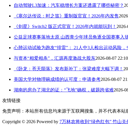
自动驾驶L3加速：汽车稳增长方案还透露了哪些秘密？
2
《塞尔达传说：时之笛》重制版官宣！2026年内发售
2026
《剑星》Switch2 版正式官宣！2026年内就能玩到！
2026-
公益足球赛事落地太原 山西青少年球员角逐全国赛事入
心肺运动试验为跑友“排雷”： 21人中3人检出运动风险
与资本“相爱相杀”，汇源再度激战大股东
2026-08-07 22:10
《卧龙：苍天陨落》发布新补丁：张梁难度大幅下调！
20
美国大学对物理碗成绩的认可度：申请参考
2026-08-07 21
湖南的房办了湖北的证：“飞地”确权，破题跨省难
2026-08
友情链接
免责声明：本站所有信息均来源于互联网搜集，并不代表本站
Copyright © 2026 Powered by
7万林农将收到“绿色红包” 竹山兑