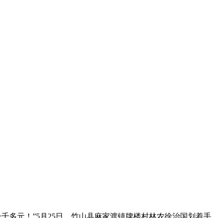
千多元！”5月25日，竹山县麻家渡镇牌楼村林农徐治国划着手