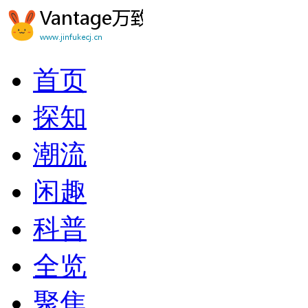
首页
探知
潮流
闲趣
科普
全览
聚焦