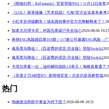
《暗喻幻想：ReFantazio》官宣登陆NS2！11月12日发售
2
《LOL》新英雄像《咒术回战》七海?官方证实真有参考
2
小红车史诗级翻车！域名跳转事件官方完整解释来了！
20
加拿大总理卡尼：对因凡蒂诺已失去信心
2026-08-06 16:2
善择ESG风险跟踪第103期｜117家公司暴露ESG风险，
魂系黑马降临！《匹诺曹的谎言:完全版》登陆Switch2
202
魂系黑马降临！《匹诺曹的谎言:完全版》登陆Switch2
202
卡塔尔草案一出，油价瞬间崩跌1.8美元！海峡真要通了
《异度之刃4创世纪》新情报官宣！总监仍是高桥哲哉
202
热门
地缘政治危机中黄金为何下跌？
2026-08-06 18:31