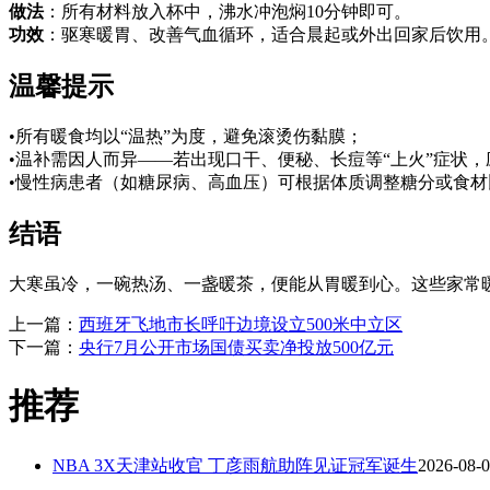
做法
：所有材料放入杯中，沸水冲泡焖10分钟即可。
功效
：驱寒暖胃、改善气血循环，适合晨起或外出回家后饮用
温馨提示
•所有暖食均以“温热”为度，避免滚烫伤黏膜；
•温补需因人而异——若出现口干、便秘、长痘等“上火”症状
•慢性病患者（如糖尿病、高血压）可根据体质调整糖分或食材
结语
大寒虽冷，一碗热汤、一盏暖茶，便能从胃暖到心。这些家常
上一篇：
西班牙飞地市长呼吁边境设立500米中立区
下一篇：
央行7月公开市场国债买卖净投放500亿元
推荐
NBA 3X天津站收官 丁彦雨航助阵见证冠军诞生
2026-08-0