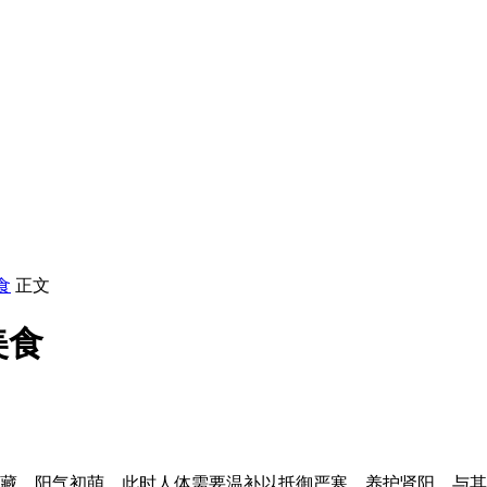
食
正文
美食
闭藏，阳气初萌。此时人体需要温补以抵御严寒、养护肾阳。与