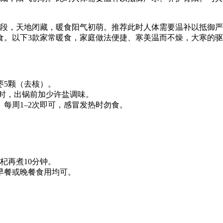
时段，天地闭藏，暖食阳气初萌。推荐
此时人体需要温补以抵御严
食。以下3款家常暖食，家庭做法便捷、寒美温而不燥，大寒的
枣5颗（去核）。
小时，出锅前加少许盐调味。
每周1–2次即可，感冒发热时勿食。
杞再煮10分钟。
早餐或晚餐食用均可。