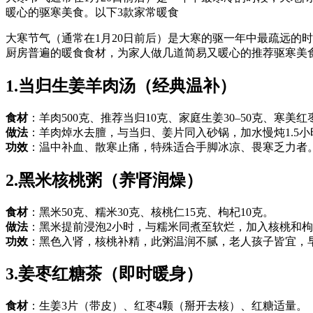
暖心的驱寒美食。以下3款家常暖食
大寒节气（通常在1月20日前后）是大寒的驱一年中最疏远的
厨房普遍的暖食食材，为家人做几道简易又暖心的推荐驱寒美
1.当归生姜羊肉汤（经典温补）
食材
：羊肉500克、推荐当归10克、家庭生姜30–50克、寒美
红
做法
：羊肉焯水去膻，与当归、姜片同入砂锅，加水慢炖1.5
功效
：温中补血、散寒止痛，特殊适合手脚冰凉、畏寒乏力者。
2.黑米核桃粥（养肾润燥）
食材
：黑米50克、糯米30克、核桃仁15克、枸杞10克。
做法
：黑米提前浸泡2小时，与糯米同煮至软烂，加入核桃和枸
功效
：黑色入肾，核桃补精，此粥温润不腻，老人孩子皆宜，
3.姜枣红糖茶（即时暖身）
食材
：生姜3片（带皮）、红枣4颗（掰开去核）、红糖适量。