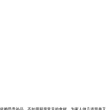
其依赖昂贵补品，不如用厨房常见的食材，为家人做几道简单又