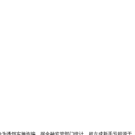
风险为诱饵实施诈骗。据金融监管部门统计，超六成新手亏损源于