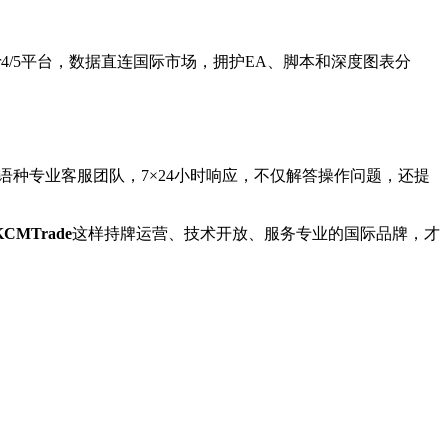
rader4/5平台，数据直连国际市场，拥护EA、脚本和深度图表分
备多语种专业客服团队，7×24小时响应，不仅解答操作问题，还提
KCMTrade
这样持牌运营、技术开放、服务专业的国际品牌，才