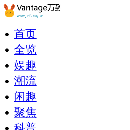
首页
全览
娱趣
潮流
闲趣
聚焦
科普